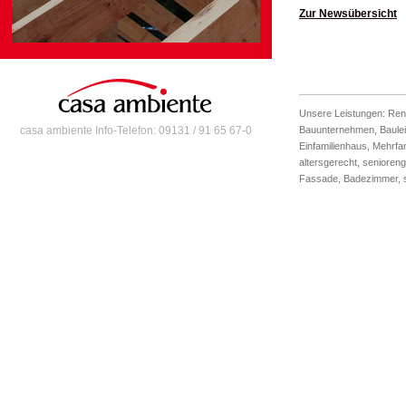
Zur Newsübersicht
Unsere Leistungen:
Ren
Bauunternehmen
,
Baule
casa ambiente Info-Telefon: 09131 / 91 65 67-0
Einfamilienhaus
,
Mehrfa
altersgerecht
,
senioreng
Fassade
,
Badezimmer
,