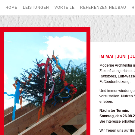
HOME
LEISTUNGEN
VORTEILE
REFERENZEN NEUBAU
R
IM MAI | JUNI | 
Moderne Architektur i
Zukunft ausgerichtet.
Raffstores, Luft-Was
Fußbodenheizung.
Und immer wieder geb
vorzustellen. Nutzen
erleben.
Nächster Termin:
Sonntag, den 26.08.2
Bei Interesse erhalt
Wir freuen uns auf I