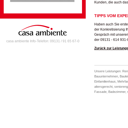
Kunden, die auch das
TIPPS VOM EXP
Haben auch Sie erste
der Konkretisierung I
Gespräch mit unserem
der 09131 - 614 931-
casa ambiente Info-Telefon: 09131 / 91 65 67-0
Zurück zur Leistung
Unsere Leistungen:
Ren
Bauunternehmen
,
Baule
Einfamilienhaus
,
Mehrfa
altersgerecht
,
senioreng
Fassade
,
Badezimmer
,