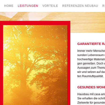
HOME
LEISTUNGEN
VORTEILE
REFERENZEN NEUBAU
R
GARANTIERTE 
Immer mehr Menschen
sunden Lebensraum u
hochwertige Material
gen genießen. Doch w
Aussagen zum Thema 
wir und setzen auf da
ten Raumluftqualität.
GESUNDES WOH
Hausbau mit casa amb
Sie erhalten die schr
Zielwerte für gesunde 