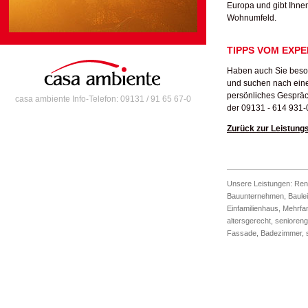
Europa und gibt Ihnen
Wohnumfeld.
TIPPS VOM EXP
Haben auch Sie beso
und suchen nach eine
persönliches Gespräc
casa ambiente Info-Telefon: 09131 / 91 65 67-0
der 09131 - 614 931-
Zurück zur Leistung
Unsere Leistungen:
Ren
Bauunternehmen
,
Baule
Einfamilienhaus
,
Mehrfa
altersgerecht
,
senioreng
Fassade
,
Badezimmer
,